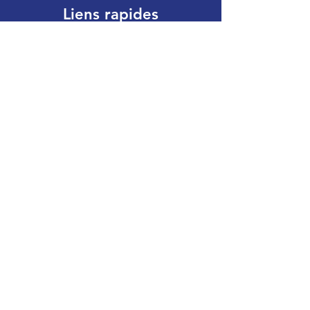
Liens rapides
À propos
Services
L'équipe
Conseil d'administration
Politique de confidentialité
Devenir membre
Contact
Contact
450-566-5766
info@cjea.org
483, rue Principale
Lachute (QC) J8H 1Y5
Horaire
Lundi au jeudi